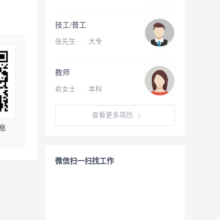
技工/普工
张先生
·
大专
教师
俞女士
·
本科
查看更多简历
息
微信扫一扫找工作