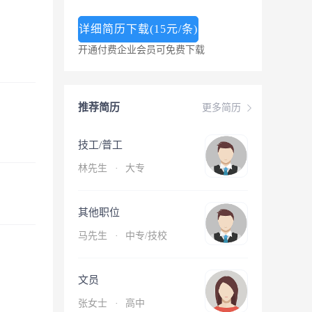
详细简历下载(15元/条)
开通付费企业会员可免费下载
推荐简历
更多简历
技工/普工
林先生
·
大专
其他职位
马先生
·
中专/技校
文员
张女士
·
高中