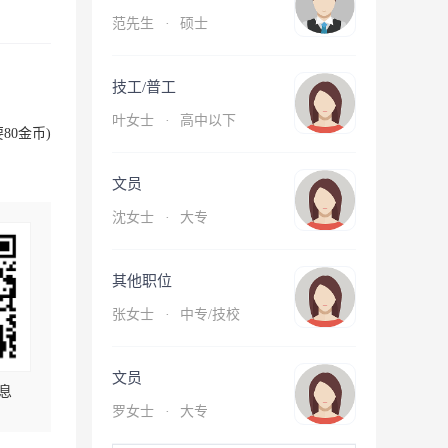
范先生
·
硕士
技工/普工
叶女士
·
高中以下
80金币)
文员
沈女士
·
大专
其他职位
张女士
·
中专/技校
文员
息
罗女士
·
大专