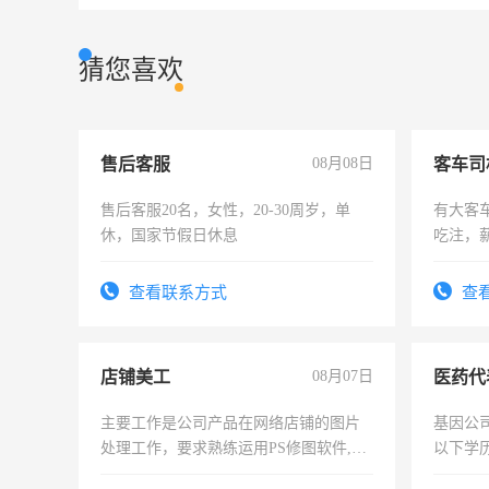
猜您喜欢
售后客服
08月08日
客车司
售后客服20名，女性，20-30周岁，单
有大客
休，国家节假日休息
吃注，
查看联系方式
查
店铺美工
08月07日
医药代
主要工作是公司产品在网络店铺的图片
基因公
处理工作，要求熟练运用PS修图软件,工
以下学历
作时间每天8小时，待遇优厚。
可，需