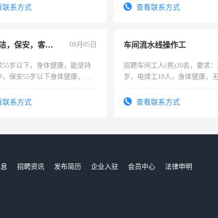
有医学资质的优先，底薪+绩效，
看联系方式
查看联系方式
。
急招保洁，保安，客服，工程
08月05日
车间流水线操作工
求55岁以下，身体健康，能坚持
招聘车间工人(男)20名，要求：2
作，保安55岁以下身体健康，有
岁，电焊工10人，身体健康，
形象端庄，遵纪守法，无犯罪记
好。薪资：4500-7000元，标
服要求45岁以下高中以上文化，
宿，免费发放劳保用品，两班
看联系方式
查看联系方式
工作认真，性格开朗有良好沟通
25号准时发放工资，工作时间1
工程，懂水电维修。
信息
招聘资讯
发布简历
企业入驻
会员中心
法律申明
们