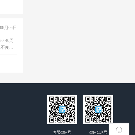
08月05日
0-40周
无不良嗜
准八人间住
倒，每月
0小时
客服微信号
微信公众号