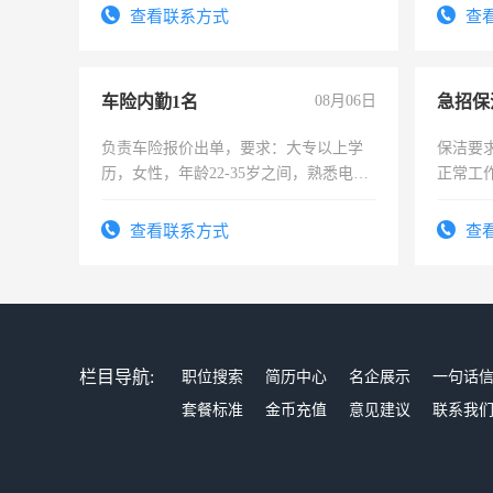
表或者
查看联系方式
查
交五险
车险内勤1名
08月06日
负责车险报价出单，要求：大专以上学
保洁要
历，女性，年龄22-35岁之间，熟悉电脑
正常工
操作，工作态度认真，具有团队精神，
责任心
试用期1-3个月，转正后交纳五险，
录，客
查看联系方式
查
懂电脑
能力，
栏目导航:
职位搜索
简历中心
名企展示
一句话
套餐标准
金币充值
意见建议
联系我