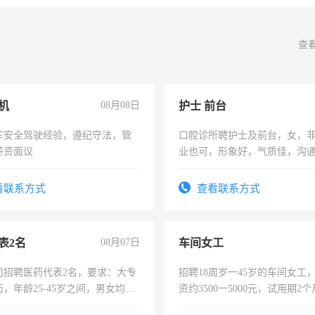
查
机
08月08日
护士 前台
车安全驾驶经验，遵纪守法，管
口腔诊所聘护士及前台，女，
薪资面议
业也可，形象好，气质佳，沟
强。面试，周日休息。
看联系方式
查看联系方式
表2名
08月07日
车间女工
司招聘医药代表2名，要求：大专
招聘18周岁一45岁的车间女工
，年龄25-45岁之间，男女均
资约3500一5000元，试用期2
要具有营销经验，从事过医药代
险，有年薪假，年底福利