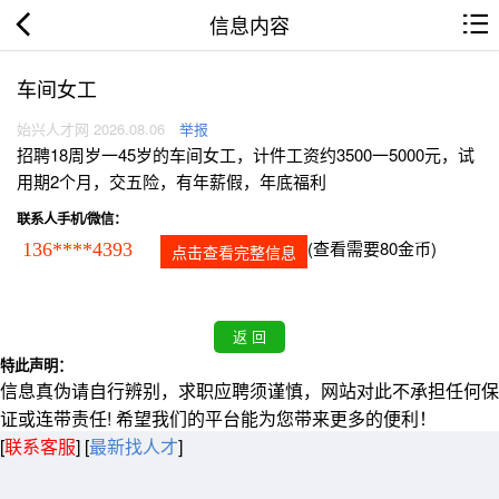
信息内容
车间女工
始兴人才网 2026.08.06
举报
招聘18周岁一45岁的车间女工，计件工资约3500一5000元，试
用期2个月，交五险，有年薪假，年底福利
联系人手机/微信：
(查看需要80金币)
136****4393
点击查看完整信息
特此声明：
信息真伪请自行辨别，求职应聘须谨慎，网站对此不承担任何保
证或连带责任! 希望我们的平台能为您带来更多的便利！
[
联系客服
]
[
最新找人才
]